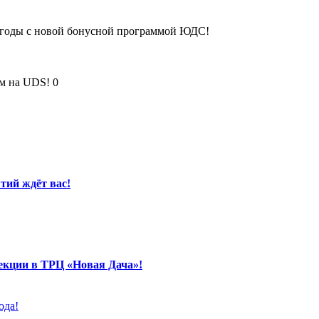
выгоды с новой бонусной программой ЮДС!
тий ждёт вас!
екции в ТРЦ «Новая Дача»!