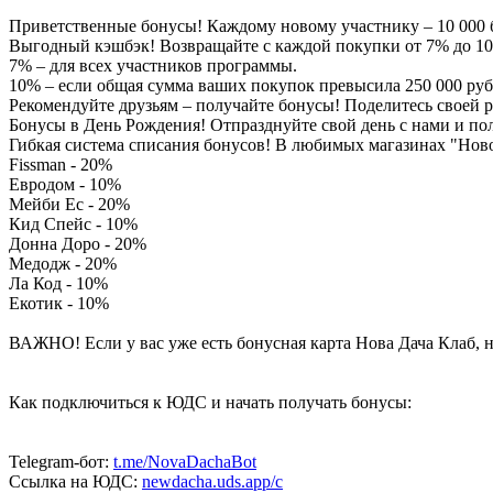
Приветственные бонусы! Каждому новому участнику – 10 000 бо
Выгодный кэшбэк! Возвращайте с каждой покупки от 7% до 10%
7% – для всех участников программы.
10% – если общая сумма ваших покупок превысила 250 000 руб
Рекомендуйте друзьям – получайте бонусы! Поделитесь своей р
Бонусы в День Рождения! Отпразднуйте свой день с нами и пол
Гибкая система списания бонусов! В любимых магазинах "Нов
Fissman - 20%
Евродом - 10%
Мейби Ес - 20%
Кид Спейс - 10%
Донна Доро - 20%
Медодж - 20%
Ла Код - 10%
Екотик - 10%
ВАЖНО! Если у вас уже есть бонусная карта Нова Дача Клаб, 
Как подключиться к ЮДС и начать получать бонусы:
Telegram-бот:
t.me/NovaDachaBot
Ссылка на ЮДС:
newdacha.uds.app/c