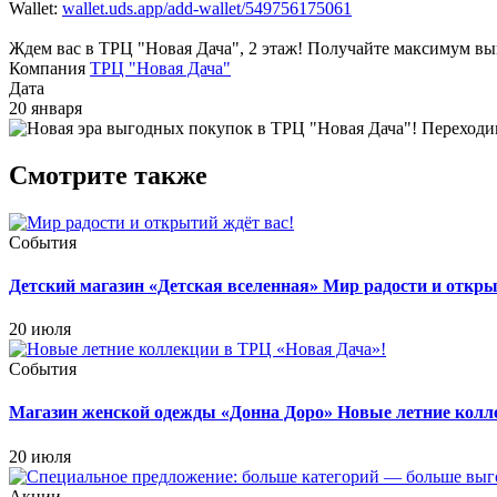
Wallet:
wallet.uds.app/add-wallet/549756175061
Ждем вас в ТРЦ "Новая Дача", 2 этаж! Получайте максимум 
Компания
ТРЦ "Новая Дача"
Дата
20 января
Смотрите также
События
Детский магазин «Детская вселенная»
Мир радости и откры
20 июля
События
Магазин женской одежды «Донна Доро»
Новые летние колл
20 июля
Акции