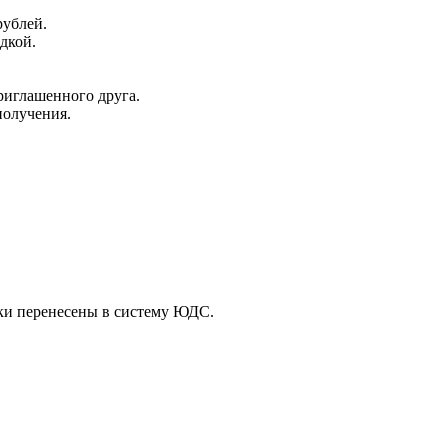
рублей.
дкой.
риглашенного друга.
получения.
ски перенесены в систему ЮДС.