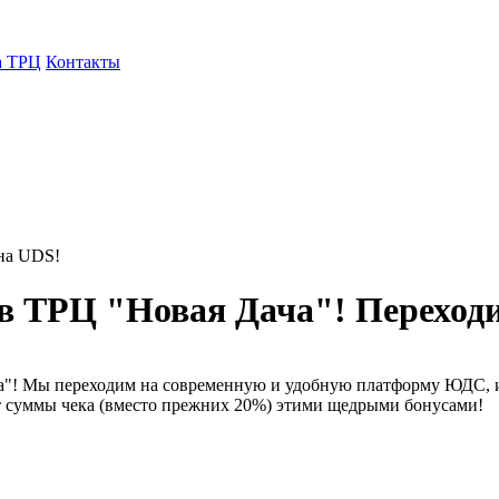
а ТРЦ
Контакты
на UDS!
в ТРЦ "Новая Дача"! Переход
"! Мы переходим на современную и удобную платформу ЮДС, и в
 от суммы чека (вместо прежних 20%) этими щедрыми бонусами!