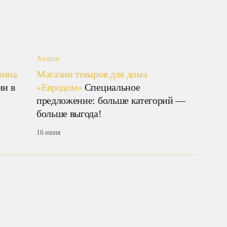
Акции
Акции
онна
Магазин товаров для дома
Магаз
ии в
«Евродом»
Специальное
Доро»
предложение: больше категорий —
сертиф
больше выгода!
магаз
16 июля
16 июля