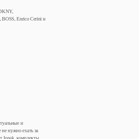
 DKNY,
, Enrico Cerini и
ктуальные и
не нужно ехать за
т Jonak, комплекты